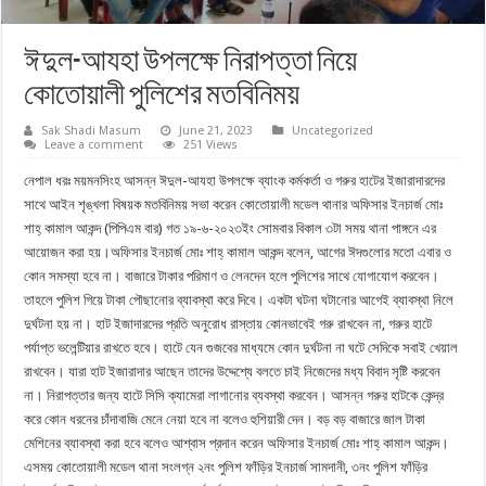
ঈদুল-আযহা উপলক্ষে নিরাপত্তা নিয়ে
কোতোয়ালী পুলিশের মতবিনিময়
Sak Shadi Masum
June 21, 2023
Uncategorized
Leave a comment
251 Views
নেপাল ধরঃ ময়মনসিংহ আসন্ন ঈদুল-আযহা উপলক্ষে ব্যাংক কর্মকর্তা ও গরুর হাটের ইজারাদারদের
সাথে আইন শৃঙ্খলা বিষয়ক মতবিনিময় সভা করেন কোতোয়ালী মডেল থানার অফিসার ইনচার্জ মোঃ
শাহ্ কামাল আকন্দ (পিপিএম বার) গত ১৯-৬-২০২৩ইং সোমবার বিকাল ৩টা সময় থানা পাঙ্গনে এর
আয়োজন করা হয়।অফিসার ইনচার্জ মোঃ শাহ্ কামাল আকন্দ বলেন, আগের ঈদগুলোর মতো এবার ও
কোন সমস্যা হবে না। বাজারে টাকার পরিমাণ ও লেনদেন হলে পুলিশের সাথে যোগাযোগ করবেন।
তাহলে পুলিশ গিয়ে টাকা পৌছানোর ব্যাবস্থা করে দিবে। একটা ঘটনা ঘটানোর আগেই ব্যাবস্থা নিলে
দুর্ঘটনা হয় না। হাট ইজাদারদের প্রতি অনুরোধ রাস্তায় কোনভাবেই গরু রাখবেন না, গরুর হাটে
পর্যাপ্ত ভলেন্টিয়ার রাখতে হবে। হাটে যেন গুজবের মাধ্যমে কোন দুর্ঘটনা না ঘটে সেদিকে সবাই খেয়াল
রাখবেন। যারা হাট ইজারাদার আছেন তাদের উদ্দেশ্যে বলতে চাই নিজেদের মধ্য বিবাদ সৃষ্টি করবেন
না। নিরাপত্তার জন্য হাটে সিসি ক্যামেরা লাগানোর ব্যবস্থা করবেন। আসন্ন গরুর হাটকে কেন্দ্র
করে কোন ধরনের চাঁদাবাজি মেনে নেয়া হবে না বলেও হুশিয়ারী দেন। বড় বড় বাজারে জাল টাকা
মেশিনের ব্যাবস্থা করা হবে বলেও আশ্বাস প্রদান করেন অফিসার ইনচার্জ মোঃ শাহ্ কামাল আকন্দ।
এসময় কোতোয়ালী মডেল থানা সংলগ্ন ২নং পুলিশ ফাঁড়ির ইনচার্জ সামদানী, ৩নং পুলিশ ফাঁড়ির