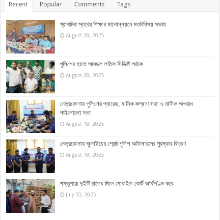
Recent
Popular
Comments
Tags
প্রাথমিক স্তরের শিক্ষার মানোন্নয়নে মতবিনিময় সভায়
August 28, 2025
পুলিশের হাতে আবদুল লতিফ সিদ্দিকী আটক
August 28, 2025
নেত্র‌কোণায় পু‌লি‌শের প্যারেড, মাসিক কল্যাণ সভা ও মাসিক অপরাধ
পর্যা‌লোচনা সভা
August 18, 2025
নেত্রকোনায় জুলাইয়ের শ্রেষ্ঠ পুলিশ অফিসারদের পুরস্কার বিতরণ
August 18, 2025
শম্ভুগঞ্জে দুইটি চালের মিলে মোবাইল কোর্ট অ’র্থ’দ’ণ্ড করে
July 30, 2025