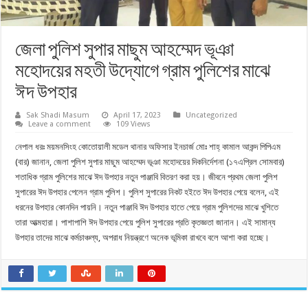
জেলা পুলিশ সুপার মাছুম আহম্মেদ ভূঞা
মহোদয়ের মহতী উদ্যোগে গ্রাম পুলিশের মাঝে
ঈদ উপহার
Sak Shadi Masum
April 17, 2023
Uncategorized
Leave a comment
109 Views
নেপাল ধরঃ ময়মনসিংহ কোতোয়ালী মডেল থানার অফিসার ইনচার্জ মোঃ শাহ্ কামাল আকন্দ পিপিএম
(বার) জানান, জেলা পুলিশ সুপার মাছুম আহম্মেদ ভূঞা মহোদয়ের দিকনির্দেশনা (১৭এপ্রিল সোমবার)
শতাধিক গ্রাম পুলিশের মাঝে ঈদ উপহার নতুন পাঞ্জাবি বিতরণ করা হয়। জীবনে প্রথম জেলা পুলিশ
সুপারের ঈদ উপহার পেলেন গ্রাম পুলিশ। পুলিশ সুপারের নিকট হইতে ঈদ উপহার পেয়ে বলেন, এই
ধরনের উপহার কোনদিন পায়নি। নতুন পাঞ্জাবি ঈদ উপহার হাতে পেয়ে গ্রাম পুলিশদের মাঝে খুশিতে
তারা আত্মহারা। পাশাপাশি ঈদ উপহার পেয়ে পুলিশ সুপারের প্রতি কৃতজ্ঞতা জানান। এই সামান্য
উপহার তাদের মাঝে কর্মচাঞ্চল্য, অপরাধ নিয়ন্ত্রণে অনেক ভূমিকা রাখবে বলে আশা করা হচ্ছে।