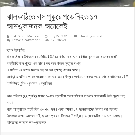
ঝালকাঠিতে বাস পুকুরে পড়ে নিহত ১৭
আশঙ্কাজনক অনেকেই
Sak Shadi Masum
July 22, 2023
Uncategorized
Leave a comment
129 Views
স্টাফ রিপোর্টারঃ
ঝালকাঠি সদর উপজেলার ধানসিঁড়ি ইউনিয়ন পরিষদের সামনে বরিশাল-খুলনা মহাসড়কের একটি
যাত্রীবাহী বাস পুকুরে পড়ে যায়। হুহু করে বাড়ছে মৃত্যুর সংখ্যা।
এ পর্যন্ত ১৭ জনের মরদেহ উদ্ধার করা হয়েছে সেখান থেকে।
এছাড়া এ ঘটনায় আহত হয়েছেন ২৫-৩০ জন। উদ্ধার অভিযানে কাজে করছে ফায়ার সার্ভিসের দুইটি
ইউনিটসহ পুলিশ প্রশাসন ও স্থানীয়রা।
আজ শনিবার (২২ জুলাই) সকাল ১০টায় ভান্ডারিয়া থেকে বরিশাল যাওয়ার পথে বাসটি উল্টে পুকুরে পড়ে
যায়।
বাসে আনুমানিক যাত্রী ছিল ৫০-৬০ জন। এখন পর্যন্ত ১৭ জনের মরদেহ উদ্ধার করা হয়েছে।
নিহতদের মধ্যে আটজন নারী, ছয়জন পুরুষ ও তিনজন শিশু ছিল। উদ্ধার অভিযান এখনও চলছে।
আহতদের অনেকে আশঙ্কাজনক।