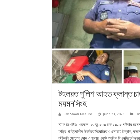
টহলরত পুলিশ আহত ক্লান্ত চাল
ময়মনসিংহ
Sak Shadi Masum
June 23, 2023
Un
স্টাফ রিপোর্টারঃ গতকাল ২৩ জু২০২৩ রাত ০৩.২০ ঘটিকায় ময়মন
ফাঁড়ির রাত্রিকালীন ডিউটিতে নিয়োজিত এএসআই বিল্লাল, কনস্
কাঁচিঝুলি মোহনার মোড় এলাকায় একটি পাবলিক সিএনজিতে টহলরত