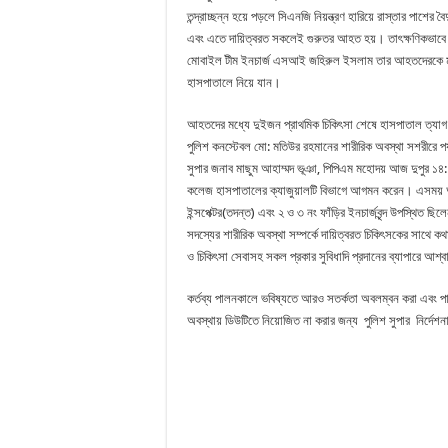
তন্দ্রাচ্ছন্ন হয়ে পড়লে সিএনজি নিয়ন্ত্রণ হারিয়ে রাস্তার পাশের বৈ
এবং এতে দায়িত্বরত সকলেই গুরুতর আহত হয়। তাৎক্ষণিকভাবে
মোবাইল টীম ইনচার্জ এসআই জহিরুল ইসলাম তার আহতদেরকে
হাসপাতালে নিয়ে যান।
আহতদের মধ্যে দুইজন প্রাথমিক চিকিৎসা শেষে হাসপাতাল ত্যাগ
পুলিশ কনস্টেবল মো: মতিউর রহমানের শারীরিক অবস্থা সশরীরে পর্
সুপার জনাব মাছুম আহাম্মদ ভূঞা, পিপিএম মহোদয় আজ দুপুর ১
কলেজ হাসপাতালের ক্যাজুয়ালটি বিভাগে আগমন করেন। এসময় অতি
ইন্সপেক্টর(তদন্ত) এবং ২ ও ৩ নং ফাঁড়ির ইনচার্জবৃন্দ উপস্থিত 
সদস্যের শারীরিক অবস্থা সম্পর্কে দায়িত্বরত চিকিৎসকের সাথে ক
ও চিকিৎসা সেবাসহ সকল প্রকার সুবিধাদি প্রদানের ব্যাপারে আশ্
কর্তব্য পালনকালে ভবিষ্যতে আরও সতর্কতা অবলম্বন করা এবং প
অবস্থায় ডিউটিতে নিয়োজিত না করার জন্য পুলিশ সুপার নির্দেশন