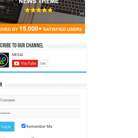
cribe to our Channel
n
Remember Me