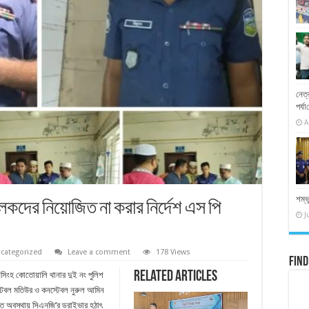
নেত্
পর্য
A
শম্ভ
কদের নিয়োজিত না করার নির্দেশ এস পি
J
categorized
Leave a comment
178 Views
Find
Related Articles
সিংহ কোতোয়ালি থানার দুই নং পুলিশ
টেবল মতিউর ও কনস্টেবল নুরুল আমিন
 অবস্থায় সিএনজি’র ড্রাইভার হঠাৎ