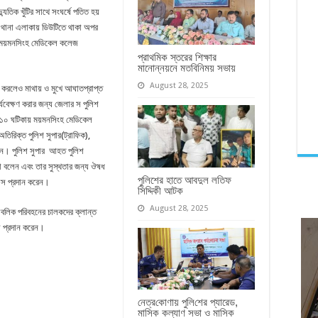
দ্যুতিক খুঁটির সাথে সংঘর্ষে পতিত হয়
 থানা এলাকায় ডিউটিতে থাকা অপর
 ময়মনসিংহ মেডিকেল কলেজ
প্রাথমিক স্তরের শিক্ষার
মানোন্নয়নে মতবিনিময় সভায়
August 28, 2025
 করলেও মাথায় ও মুখে আঘাতপ্রাপ্ত
যবেক্ষণ করার জন্য জেলার স পুলিশ
৪:১০ ঘটিকায় ময়মনসিংহ মেডিকেল
রিক্ত পুলিশ সুপার(ট্রাফিক),
ছিলেন। পুলিশ সুপার আহত পুলিশ
থা বলেন এবং তার সুস্থতার জন্য ঔষধ
পুলিশের হাতে আবদুল লতিফ
বাস প্রদান করেন।
সিদ্দিকী আটক
August 28, 2025
াবলিক পরিবহনের চালকদের ক্লান্ত
া প্রদান করেন।
নেত্র‌কোণায় পু‌লি‌শের প্যারেড,
মাসিক কল্যাণ সভা ও মাসিক