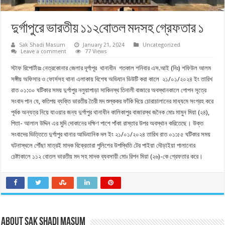
দুর্গাপুরে ভারতীয় ১১২বোতল মদসহ গ্রেফতার ১
Sak Shadi Masum
January 21, 2024
Uncategorized
Leave a comment
77 Views
স্টাফ রিপোর্টারঃ নেত্রকোনার জেলার দূর্গাপূর থানাধীন গতকাল শনিবার এস.আই (নিঃ) শফিউল আলম
সঙ্গীয় অফিসার ও ফোর্সসহ থানা এলাকায় বিশেষ অভিযান ডিউটি করা কালে ২১/০১/২০২৪ ইং তারিখ
রাত ০১:৩০ ঘটিকার সময় দুর্গাপুর নলুয়াপাড়া সাকিনস্থ তিনালী বাজারে অবস্থানকালে গোপন সূত্রে
সংবাদ পান যে, কতিপয় ব্যক্তি ভারতীয় তৈরী মদ শুল্ককর ফাঁকি দিয়ে চোরাচালানের মাধ্যমে সংগ্রহ করে
পূর্বক অন্যত্র নিয়ে যাওয়ার জন্য দুর্গাপুর থানাধীন কালিকাপুর বাজারস্থ জনৈক মোঃ মামুন মিয়া (২৪),
পিতা- আলাল উদ্দিন এর মুদি দোকানের দক্ষিণ পাশে পাঁকা রাস্তার উপর অবস্থান করিতেছে। উক্ত
সংবাদের ভিত্তিতে দুর্গাপুর থানার আভিযানিক দল ইং ২১/০১/২০২৪ তারিখ রাত ০১:৫৫ ঘটিকার সময়
ঘটনাস্থলে পৌঁছা মাত্রই মাদক বিক্রেতারা পুলিশের উপস্থিতি টের পাইয়া দৌড়াইয়া পালানোর
চেষ্টাকালে ১১২ বোতল ভারতীয় মদ সহ মাদক ব্যবসায়ী মোঃ রিপন মিয়া (২৬)-কে গ্রেফতার করে।
About Sak Shadi Masum