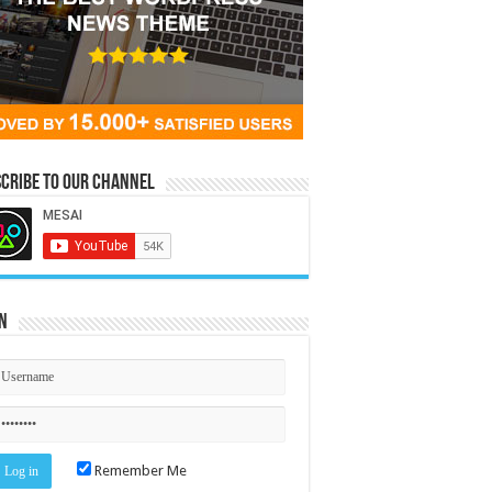
cribe to our Channel
n
Remember Me