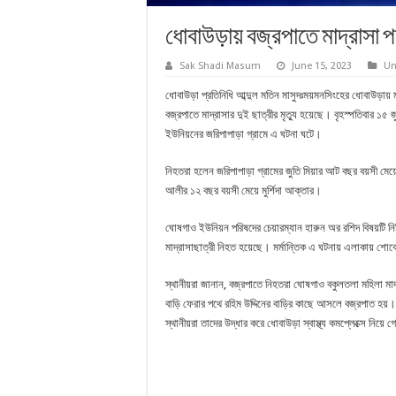
ধোবাউড়ায় বজ্রপাতে মাদ্রাসা পড়
Sak Shadi Masum
June 15, 2023
Un
ধোবাউড়া প্রতিনিধি আব্দুল মতিন মাসুদঃময়মনসিংহের ধোবাউড়ায় ম
বজ্রপাতে মাদ্রাসার দুই ছাত্রীর মৃত্যু হয়েছে। বৃহস্পতিবার ১
ইউনিয়নের জরিপাপাড়া গ্রামে এ ঘটনা ঘটে।
নিহতরা হলেন জরিপাপাড়া গ্রামের জুতি মিয়ার আট বছর বয়সী মেয়
আলীর ১২ বছর বয়সী মেয়ে মুর্শিদা আক্তার।
ঘোষগাও ইউনিয়ন পরিষদের চেয়ারম্যান হারুন অর রশিদ বিষয়টি নিশ
মাদ্রাসাছাত্রী নিহত হয়েছে। মর্মান্তিক এ ঘটনায় এলাকায় শ
স্থানীয়রা জানান, বজ্রপাতে নিহতরা ঘোষগাও বকুলতলা মহিলা মাদ্
বাড়ি ফেরার পথে রহিম উদ্দিনের বাড়ির কাছে আসলে বজ্রপাত 
স্থানীয়রা তাদের উদ্ধার করে ধোবাউড়া স্বাস্থ্য কমপ্লেক্সে নিয়