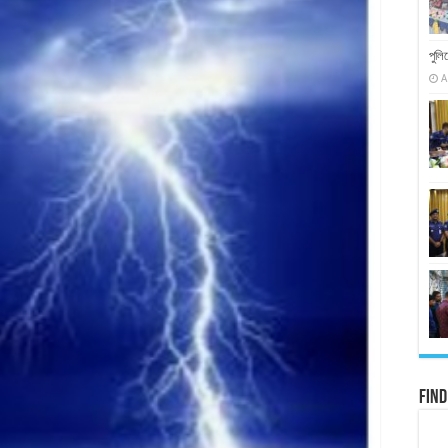
পুলি
A
Find