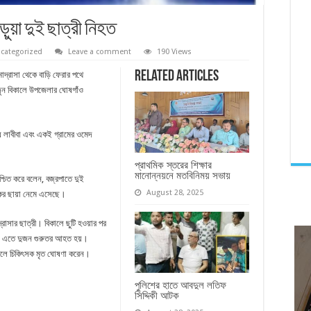
ুয়া দুই ছাত্রী নিহত
categorized
Leave a comment
190 Views
Related Articles
াদ্রাসা থেকে বাড়ি ফেরার পথে
৫ জুন বিকালে উপজেলার ঘোষগাঁও
ে লাবীবা এবং একই গ্রামের ওমেদ
প্রাথমিক স্তরের শিক্ষার
মানোন্নয়নে মতবিনিময় সভায়
্চিত করে বলেন, বজ্রপাতে দুই
August 28, 2025
োকের ছায়া নেমে এসেছে।
রাসার ছাত্রী। বিকালে ছুটি হওয়ার পর
হয়। এতে দুজন গুরুতর আহত হয়।
ে গেলে চিকিৎসক মৃত ঘোষণা করেন।
পুলিশের হাতে আবদুল লতিফ
সিদ্দিকী আটক