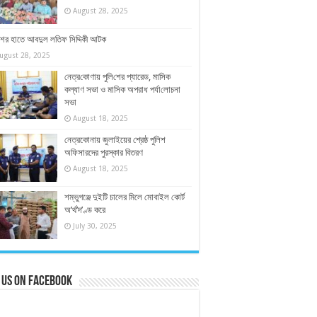
August 28, 2025
শের হাতে আবদুল লতিফ সিদ্দিকী আটক
ugust 28, 2025
নেত্র‌কোণায় পু‌লি‌শের প্যারেড, মাসিক
কল্যাণ সভা ও মাসিক অপরাধ পর্যা‌লোচনা
সভা
August 18, 2025
নেত্রকোনায় জুলাইয়ের শ্রেষ্ঠ পুলিশ
অফিসারদের পুরস্কার বিতরণ
August 18, 2025
শম্ভুগঞ্জে দুইটি চালের মিলে মোবাইল কোর্ট
অ’র্থ’দ’ণ্ড করে
July 30, 2025
 us on Facebook