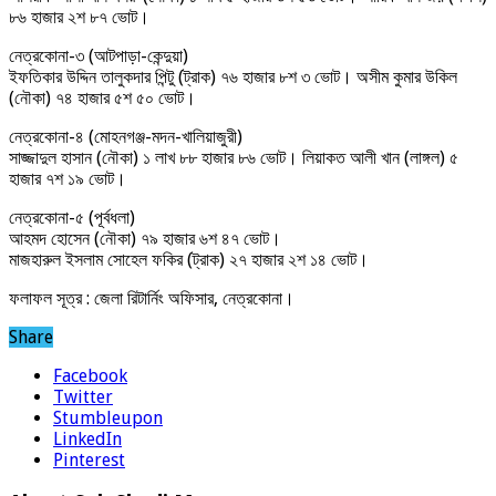
৮৬ হাজার ২শ ৮৭ ভোট।
নেত্রকোনা-৩ (আটপাড়া-কেন্দুয়া)
ইফতিকার উদ্দিন তালুকদার পিন্টু (ট্রাক) ৭৬ হাজার ৮শ ৩ ভোট। অসীম কুমার উকিল
(নৌকা) ৭৪ হাজার ৫শ ৫০ ভোট।
নেত্রকোনা-৪ (মোহনগঞ্জ-মদন-খালিয়াজুরী)
সাজ্জাদুল হাসান (নৌকা) ১ লাখ ৮৮ হাজার ৮৬ ভোট। লিয়াকত আলী খান (লাঙ্গল) ৫
হাজার ৭শ ১৯ ভোট।
নেত্রকোনা-৫ (পূর্বধলা)
আহমদ হোসেন (নৌকা) ৭৯ হাজার ৬শ ৪৭ ভোট।
মাজহারুল ইসলাম সোহেল ফকির (ট্রাক) ২৭ হাজার ২শ ১৪ ভোট।
ফলাফল সূত্র : জেলা রিটার্নিং অফিসার, নেত্রকোনা।
Share
Facebook
Twitter
Stumbleupon
LinkedIn
Pinterest