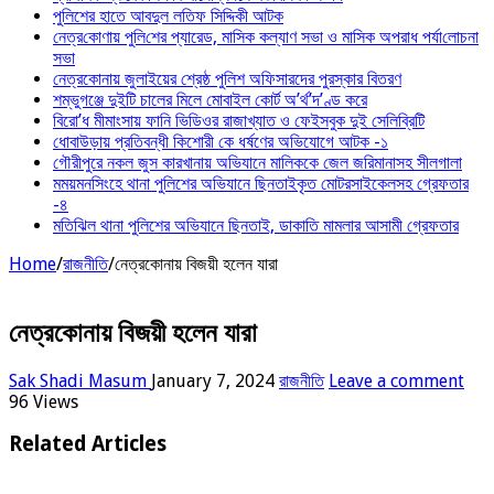
পুলিশের হাতে আবদুল লতিফ সিদ্দিকী আটক
নেত্র‌কোণায় পু‌লি‌শের প্যারেড, মাসিক কল্যাণ সভা ও মাসিক অপরাধ পর্যা‌লোচনা
সভা
নেত্রকোনায় জুলাইয়ের শ্রেষ্ঠ পুলিশ অফিসারদের পুরস্কার বিতরণ
শম্ভুগঞ্জে দুইটি চালের মিলে মোবাইল কোর্ট অ’র্থ’দ’ণ্ড করে
বিরো’ধ মীমাংসায় ফানি ভিডিওর রাজাখ্যাত ও ফেইসবুক দুই সেলিব্রিটি
ধোবাউড়ায় প্রতিবন্ধী কিশোরী কে ধর্ষণের অভিযোগে আটক -১
গৌরীপুরে নকল জুস কারখানায় অভিযানে মালিককে জেল জরিমানাসহ সীলগালা
মময়মনসিংহে থানা পুলিশের অভিযানে ছিনতাইকৃত মোটরসাইকেলসহ গ্রেফতার
-৪
মতিঝিল থানা পুলিশের অভিযানে ছিনতাই, ডাকাতি মামলার আসামী গ্রেফতার
Home
/
রাজনীতি
/
নেত্রকোনায় বিজয়ী হলেন যারা
নেত্রকোনায় বিজয়ী হলেন যারা
Sak Shadi Masum
January 7, 2024
রাজনীতি
Leave a comment
96 Views
Related Articles