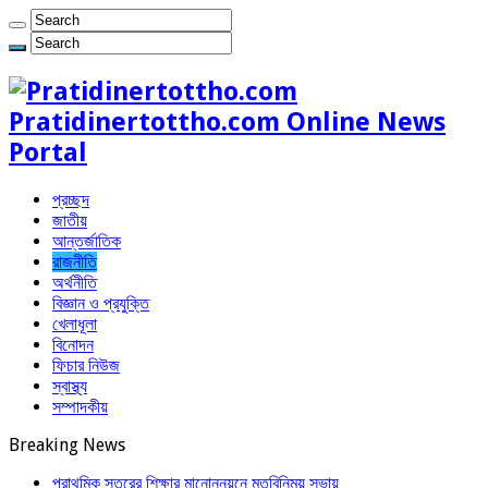
Pratidinertottho.com Online News
Portal
প্রচ্ছদ
জাতীয়
আন্তর্জাতিক
রাজনীতি
অর্থনীতি
বিজ্ঞান ও প্রযুক্তি
খেলাধূলা
বিনোদন
ফিচার নিউজ
স্বাস্থ্য
সম্পাদকীয়
Breaking News
প্রাথমিক স্তরের শিক্ষার মানোন্নয়নে মতবিনিময় সভায়