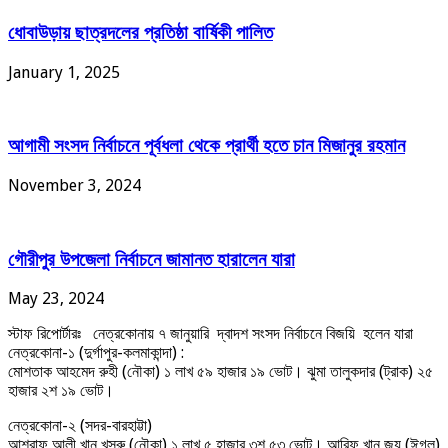
ধোবাউড়ায় ছাত্রদলের প্রতিষ্ঠা বার্ষিকী পালিত
January 1, 2025
আগামী সংসদ নির্বাচনে পূর্বধলা থেকে প্রার্থী হতে চান মিজানুর রহমান
November 3, 2024
গৌরীপুর উপজেলা নির্বাচনে জামানত হারালেন যারা
May 23, 2024
স্টাফ রিপোর্টারঃ নেত্রকোনায় ৭ জানুয়ারি দ্বাদশ সংসদ নির্বাচনে বিজয়ি হলেন যারা
নেত্রকোনা-১ (দুর্গাপুর-কলমাকান্দা) :
মোশতাক আহমেদ রুহী (নৌকা) ১ লাখ ৫৯ হাজার ১৯ ভোট। ঝুমা তালুকদার (ট্রাক) ২৫
হাজার ২শ ১৯ ভোট।
নেত্রকোনা-২ (সদর-বারহাট্টা)
আশরাফ আলী খান খসরু (নৌকা) ১ লাখ ৫ হাজার ৩শ ৫৩ ভোট। আরিফ খান জয় (ঈগল)