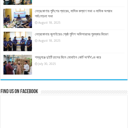
নেত্র‌কোণায় পু‌লি‌শের প্যারেড, মাসিক কল্যাণ সভা ও মাসিক অপরাধ
পর্যা‌লোচনা সভা
August 18, 2025
নেত্রকোনায় জুলাইয়ের শ্রেষ্ঠ পুলিশ অফিসারদের পুরস্কার বিতরণ
August 18, 2025
শম্ভুগঞ্জে দুইটি চালের মিলে মোবাইল কোর্ট অ’র্থ’দ’ণ্ড করে
July 30, 2025
Find us on Facebook