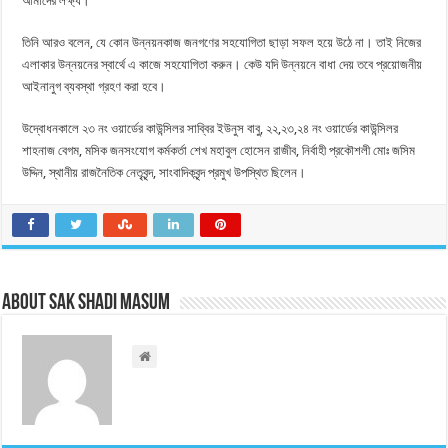
আমাদের লক্ষ্য।
তিনি আরও বলেন, যে কোন উন্নয়নকাজ জনগণের সহযোগিতা ছাড়া সফল হয়ে উঠে না। তাই নিজের
এলাকার উন্নয়নের স্বার্থে এ কাজে সহযোগিতা করুন। কেউ যদি উন্নয়নে বাধা দেয় তবে প্রয়োজনীয়
আইনানুগ ব্যবস্থা গ্রহণ করা হবে।
উদ্বোধনকালে ২৩ নং ওয়ার্ডের কাউন্সিলর সাব্বির ইউনুস বাবু, ২২,২৩,২৪ নং ওয়ার্ডের কাউন্সিলর
শাহনাজ বেগম, মসিক জনসংযোগ কর্মকর্তা শেখ মহাবুল হোসেন রাজীব, নির্বাহী প্রকৌশলী মোঃ জসিম
উদ্দিন, স্থানীয় রাজনৈতিক নেতৃবৃন্দ, সাংবাদিকবৃন্দ প্রমুখ উপস্থিত ছিলেন।
About Sak Shadi Masum