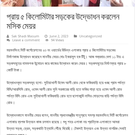
প্রায় ৫ কিলোমিটার সড়কের উদ্ভোধন করলেন
মসিক মেয়র
Sak Shadi Masum
June 2, 2023
Uncategorized
Leave a comment
94 Views
ময়মনসিংহ সিটি কর্পোরেশনের ২৩ নং ওয়ার্ডের বিভিন্ন এলাকায় প্রায় ৫ কিলোমিটার সড়কের
নির্মাণকাজ উদ্বোধন করেছেন মাননীয় মেয়র মোঃ ইকরামুল হক টিটু। আজ শুক্রবার বেলা ১১ টায় এ
সড়কসমূহের নামফলক উন্মোচন করে কাজের উদ্বোধন করেন মেয়র। সড়কসমূহের নির্মাণব্যয় প্রায় ৮
কোটি টাকা।
উদ্বোধনকৃত সড়কসমূহ হলো- সুতিয়াখালী উমেদ আলী রোড থেকে ফকিরবাড়ি হয়ে গুচ্ছ গ্রাম পর্যন্ত
বিসি/আরসিসি রোড, ওমেদ আলী রোড সুনি সরকারের বাড়ি হতে ফকির পাড়া হয়ে ওমেদ আলী রোড
পর্যন্ত বিসি রোড এবং সুতিয়াখালী ফকিরবাড়ি রোড হতে ছালাকান্দি নাসির মোড়লের বাড়ি পর্যন্ত বিসি
রোড।
উদ্বোধনকালে মাননীয় মেয়র বলেন, মাননীয় প্রধানমন্ত্রীর সানুগ্রহে সমগ্র ময়মনসিংহ সিটি কর্পোরেশন
এলাকায় ব্যপক উন্নয়ন কাজ চলমান রয়েছে। শুধু শহর এলাকা নয় প্রান্তিক এলাকাতে আমরা
উন্নত সড়ক, ড্রেন, সড়কবাতি ইত্যাদি পৌঁছে দিয়েছি। টেকসই উন্নয়ন এবং উন্নত নাগরিক সেবাই