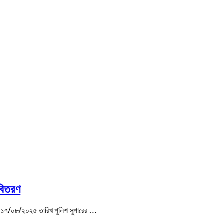
 বিতরণ
্ডে ১৭/০৮/২০২৫ তারিখ পুলিশ সুপারের …