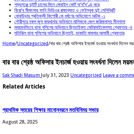
শম্ভুগঞ্জে দুইটি চালের মিলে মোবাইল কোর্ট অ’র্থ’দ’ণ্ড করে
বিরো’ধ মীমাংসায় ফানি ভিডিওর রাজাখ্যাত ও ফেইসবুক দুই সেলিব্রিটি
ধোবাউড়ায় প্রতিবন্ধী কিশোরী কে ধর্ষণের অভিযোগে আটক -১
গৌরীপুরে নকল জুস কারখানায় অভিযানে মালিককে জেল জরিমানাসহ সীলগালা
মময়মনসিংহে থানা পুলিশের অভিযানে ছিনতাইকৃত মোটরসাইকেলসহ গ্রেফতার -৪
মতিঝিল থানা পুলিশের অভিযানে ছিনতাই, ডাকাতি মামলার আসামী গ্রেফতার
Home
/
Uncategorized
/
বার বার শ্রেষ্ঠ অফিসার ইনচার্জ হওয়ায় সংবর্ধনা দিলেন 
বার বার শ্রেষ্ঠ অফিসার ইনচার্জ হওয়ায় সংবর্ধনা দিলেন ম
Sak Shadi Masum
July 31, 2023
Uncategorized
Leave a comm
Related Articles
প্রাথমিক স্তরের শিক্ষার মানোন্নয়নে মতবিনিময় সভায়
August 28, 2025