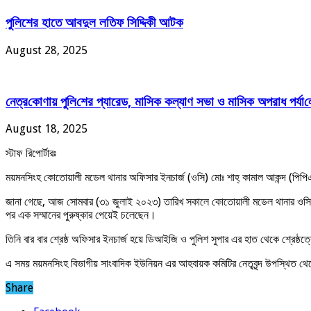
পুলিশের হাতে আবদুল লতিফ সিদ্দিকী আটক
August 28, 2025
নেত্র‌কোণায় পু‌লি‌শের প্যারেড, মাসিক কল্যাণ সভা ও মাসিক অপরাধ পর্যা‌
August 18, 2025
স্টাফ রিপোর্টারঃ
ময়মনসিংহ কোতোয়ালী মডেল থানার অফিসার ইনচার্জ (ওসি) মোঃ শাহ্ কামাল আকন্দ (পিপিএম
জানা গেছে, আজ সোমবার (৩১ জুলাই ২০২৩) তারিখ সকালে কোতোয়ালী মডেল থানার ওসির 
পর এক সম্মানের পুরুষ্কার পেয়েই চলেছেন।
তিনি বার বার শ্রেষ্ঠ অফিসার ইনচার্জ হয়ে ডিআইজি ও পুলিশ সুপার এর হাত থেকে শ্রেষ্ঠত
এ সময় ময়মনসিংহ বিভাগীয় সাংবাদিক ইউনিয়ন এর আহবায়ক কমিটির নেতৃবৃন্দ উপস্থিত থেকে
Share