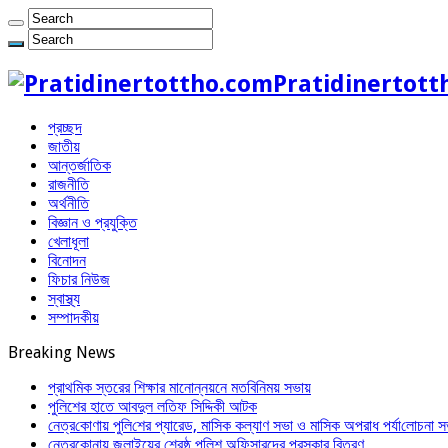
Pratidinertott
প্রচ্ছদ
জাতীয়
আন্তর্জাতিক
রাজনীতি
অর্থনীতি
বিজ্ঞান ও প্রযুক্তি
খেলাধূলা
বিনোদন
ফিচার নিউজ
স্বাস্থ্য
সম্পাদকীয়
Breaking News
প্রাথমিক স্তরের শিক্ষার মানোন্নয়নে মতবিনিময় সভায়
পুলিশের হাতে আবদুল লতিফ সিদ্দিকী আটক
নেত্র‌কোণায় পু‌লি‌শের প্যারেড, মাসিক কল্যাণ সভা ও মাসিক অপরাধ পর্যা‌লোচনা স
নেত্রকোনায় জুলাইয়ের শ্রেষ্ঠ পুলিশ অফিসারদের পুরস্কার বিতরণ