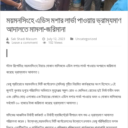
ময়মনসিংহে এডিস মশার লার্ভা পাওয়ায় ভ্রাম্যমাণ
আদালতে মামলা-জরিমানা
Sak Shadi Masum
July 12, 2023
Uncategorized
Leave a comment
102 Views
স্টাফ রিপোর্টার: ময়মনসিংহে টায়ার দোকান মালিককে এডিস মশার লার্ভা পাওয়ার অপরাধে জরিমানা
করেছে ভ্রাম্যমান আদালত।
ডেঙ্গু প্রতিরোধে ময়মনসিংহ সিটি কর্পোরেশন (মসিক) গৃহীত নিয়মিত কার্যক্রমের অংশ হিসেবে ১২ই
জুলাই বুধবার দুপুরে পরিচালিত অভিযানে মৃত্যুঞ্জয় স্কুল রোড ও জেসিগুহ রোডের দুই নির্মাণাধীন ভবন
এবং রেলির মোড় এলাকার এক টায়ারের দোকানে এডিস মশার লার্ভা পাওয়ায় ভবন ও দোকান মালিকদের
সর্বমোট ৩০ হাজার টাকা জরিমানা করেছে ভ্রাম্যমাণ আদালত।
মসিকের আঞ্চলিক নির্বাহী কর্মকর্তা ও নির্বাহী ম্যাজিস্ট্রেট দীপায়ন দাস শুভ এ ভ্রাম্যমাণ আদালত
পরিচালনা করেন। উল্লেখ্য,ময়মনসিংহ সিটি কর্পোরেশনের উদ্যোগে চলমান ডেঙ্গু পরিস্থিতিতে মশক
নিধনে এডাল্টিসাইড ও লার্ভিসাইড প্রয়োগ ও পরিস্কার পরিচ্ছন্নতা কার্যক্রমের পাশাপাশি সচেতনতা