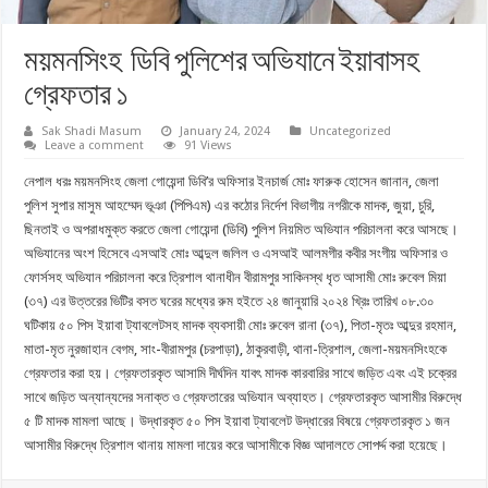
ময়মনসিংহ ডিবি পুলিশের অভিযানে ইয়াবাসহ
গ্রেফতার ১
Sak Shadi Masum
January 24, 2024
Uncategorized
Leave a comment
91 Views
নেপাল ধরঃ ময়মনসিংহ জেলা গোয়েন্দা ডিবি’র অফিসার ইনচার্জ মোঃ ফারুক হোসেন জানান, জেলা
পুলিশ সুপার মাসুম আহম্মেদ ভূঞা (পিপিএম) এর কঠোর নির্দেশ বিভাগীয় নগরীকে মাদক, জুয়া, চুরি,
ছিনতাই ও অপরাধমুক্ত করতে জেলা গোয়েন্দা (ডিবি) পুলিশ নিয়মিত অভিযান পরিচালনা করে আসছে।
অভিযানের অংশ হিসেবে এসআই মোঃ আব্দুল জলিল ও এসআই আলমগীর কবীর সংগীয় অফিসার ও
ফোর্সসহ অভিযান পরিচালনা করে ত্রিশাল থানাধীন বীরামপুর সাকিনস্থ ধৃত আসামী মোঃ রুবেল মিয়া
(৩৭) এর উত্তরের ভিটির বসত ঘরের মধ্যের রুম হইতে ২৪ জানুয়ারি ২০২৪ খ্রিঃ তারিখ ০৮.৩০
ঘটিকায় ৫০ পিস ইয়াবা ট্যাবলেটসহ মাদক ব্যবসায়ী মোঃ রুবেল রানা (৩৭), পিতা-মৃতঃ আব্দুর রহমান,
মাতা-মৃত নুরজাহান বেগম, সাং-বীরামপুর (চরপাড়া), ঠাকুরবাড়ী, থানা-ত্রিশাল, জেলা-ময়মনসিংহকে
গ্রেফতার করা হয়। গ্রেফতারকৃত আসামি দীর্ঘদিন যাবৎ মাদক কারবারির সাথে জড়িত এবং এই চক্রের
সাথে জড়িত অন্যান্যদের সনাক্ত ও গ্রেফতারের অভিযান অব্যাহত। গ্রেফতারকৃত আসামীর বিরুদ্ধে
৫ টি মাদক মামলা আছে। উদ্ধারকৃত ৫০ পিস ইয়াবা ট্যাবলেট উদ্ধারের বিষয়ে গ্রেফতারকৃত ১ জন
আসামীর বিরুদ্ধে ত্রিশাল থানায় মামলা দায়ের করে আসামীকে বিজ্ঞ আদালতে সোপর্দ্দ করা হয়েছে।