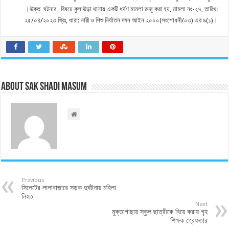
।উক্ত ঘটনার বিষয়ে কুলাউড়া থানায় একটি ধর্ষণ মামলা রুজু করা হয়, মামলা নং-২৭, তারিখ:
২৫/০৪/২০২৩ খ্রিঃ, ধারা: নারী ও শিশু নির্যাতন দমন আইন ২০০০(সংশোধনী/০৩) এর ৯(১)।
About Sak Shadi Masum
Previous
সিলেটের লালাবাজারে সড়ক দুর্ঘটনায় মহিলা
নিহত
Next
মুক্তাগাছায় স্কুল ছাত্রীকে বিয়ে করায় গৃহ
শিক্ষক গ্রেফতার