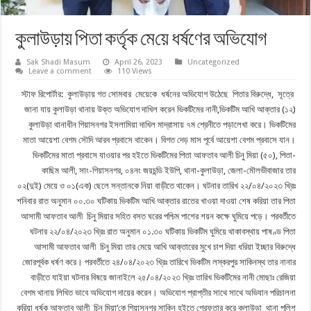
কুলাউড়ায় পিতা কর্তৃক মে‌য়ে ধর্ষণের অভিযোগ
Sak Shadi Masum
April 26, 2023
Uncategorized
Leave a comment
110 Views
স্টাফ রিপোর্টার: কুলাউড়ায় গত সোমবার মেয়েকে ধর্ষনের অভিযোগ উঠেছে পিতার বিরুদ্ধে, সূত্রে
জানা যায় কুলাউড়া থানায় উক্ত অভিযোগ দাখিল করেন ভিকটিমের নানী,ভিকটিম আখি আক্তার (১২)
কুলাউড়া থানাধীন গিয়াসনগর ইসলামিয়া দাখিল মাদ্রাসায় ৭ম শ্রেনীতে পড়ালেখা করে। ভিকটিমের
মাতা আয়েশা বেগম সৌদি আরব প্রবাসে থাকেন। বিগত দেড় মাস পূর্বে আয়েশা বেগম প্রবাসে যান।
ভিকটিমের মাতা প্রবাসে যাওয়ার পর হইতে ভিকটিমের পিতা আফতাব আলী চিনু মিয়া (৫০), পিতা-
কাছিম আলী, সাং-গিয়াসনগর, ০৪নং জয়চন্ডি ইউপি, থানা-কুলাউড়া, জেলা-মৌলভীবাজার তার
০২(দুই) মেয়ে ও ০১(এক) ছেলে সন্তানকে নিয়া বাড়ীতে থাকেন। ঘটনার তারিখ ২২/০৪/২০২৩ খ্রিঃ
শনিবার রাত অনুমান ০০.৩০ ঘটিকায় ভিকটিম আখি আক্তার রাতের খাওয়া দাওয়া শেষ করিয়া তার পিতা
আসামী আফতাব আলী চিনু মিয়ার সহিত বসত ঘরের পশ্চিম পাশের শয়ন কক্ষে ঘুমিয়ে পড়ে। পরবর্তীতে
ঘটনার ২২/০৪/২০২৩ খ্রিঃ রাত অনুমান ০১.৩০ ঘটিকায় ভিকটিম ঘুমিয়ে থাকাবস্থায় পাষণ্ড পিতা
আসামী আফতাব আলী চিনু মিয়া তার মেয়ে আখি আক্তারের মুখে চাপ দিয়া ধরিয়া ইচ্ছার বিরুদ্ধে
জোরপূর্বক ধর্ষণ করে। পরবর্তীতে ২৪/০৪/২০২৩ খ্রিঃ তারিখে ভিকটিম লস্করপুর সাকিনস্থ তার নানার
বাড়ীতে যাইয়া ঘটনার বিষয়ে জানাইলে ২৫/০৪/২০২৩ খ্রিঃ তারিখ ভিকটিমের নানী মোছাঃ রেজিয়া
বেগম থানায় লিখিত ভাবে অভিযোগ দায়ের করেন। অভিযোগ প্রাপ্তীর সাথে সাথে অভিযান পরিচালনা
করিয়া ধর্ষক আফতাব আলী চিনু মিয়া‘কে গিয়াসনগর সাকিন হইতে গ্রেফতার করে কুলাউড়া থানা পুলিশ