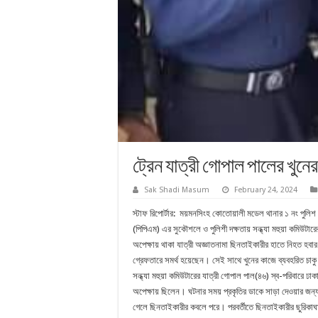
ট্রেন যাত্রী গোপাল পালের খুন
Sak Shadi Masum
February 24, 2024
স্টাফ রিপোর্টার: ময়মনসিংহ কোতোয়ালী মডেল থানার ১ নং পুলিশ
(পিপিএম) এর সুকৌশলে ও পুলিশী দক্ষতায় সন্ধ্যা মহুয়া কমিউটারে
অপেক্ষায় থাকা যাত্রী অজ্ঞাতনামা ছিনতাইকারীর হাতে নিহত হব
গ্রেফতারে সমর্থ হয়েছেন। সেই সাথে খুনের কাজে ব্যবহরিত চাকু 
সন্ধ্যা মহুয়া কমিউটারের যাত্রী গোপাল পাল(৪৬) স্ব-পরিবারে ঢা
অপেক্ষায় ছিলেন। ঘটনার সময় প্রকৃতির ডাকে সাড়া দেওয়ার জন্য
গেলে ছিনতাইকারীর কবলে পরে। পরবর্তীতে ছিনতাইকারীর ছুরিকা