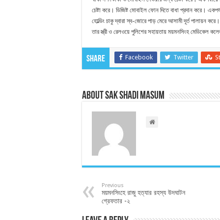
চেষ্টা করে। ডিজিষ্ট মোবাইল ফোন দিতে বাধা প্রদান করে। একপর
হোল্ডিং চাকু দ্বারা স্ব-জোরে পাড় মেরে আসামী দূর্ত পালায়ন ক
তার স্ত্রী ও রেলওয়ে পুলিশের সহায়তায় ময়মনসিংহ মেডিকেল কলে
Facebook
Twitter
S
Share
About Sak Shadi Masum
Previous
ময়মনসিংহে রাজু হত্যার রহস্য উদঘাটন
গ্রেফতার -২