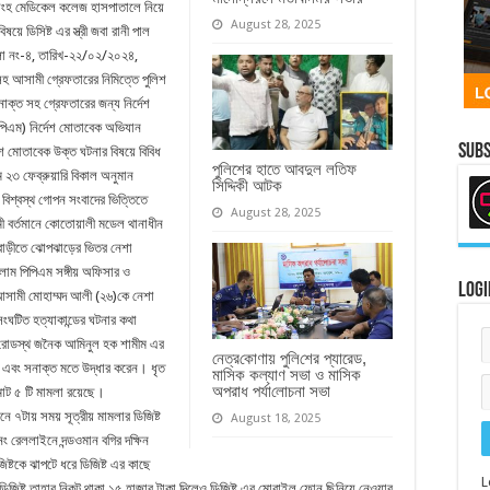
ংহ মেডিকেল কলেজ হাসপাতালে নিয়ে
August 28, 2025
ে ডিসিষ্ট এর স্ত্রী জবা রানী পাল
লা নং-৪, তারিখ-২২/০২/২০২৪,
 আসামী গ্রেফতারের নিমিত্তে পুলিশ
াক্ত সহ গ্রেফতারের জন্য নির্দেশ
পিপিএম) নির্দেশ মোতাবেক অভিযান
Subs
শ মোতাবেক উক্ত ঘটনার বিষয়ে বিবিধ
পুলিশের হাতে আবদুল লতিফ
ে ২৩ ফেব্রুয়ারি বিকাল অনুমান
সিদ্দিকী আটক
বিশ্বস্থ গোপন সংবাদের ভিত্তিতে
August 28, 2025
ী বর্তমানে কোতোয়ালী মডেল থানাধীন
 বাড়ীতে ঝোপঝাড়ের ভিতর নেশা
সলাম পিপিএম সঙ্গীয় অফিসার ও
Logi
 আসামী মোহাম্মদ আলী (২৬)কে নেশা
ংঘটিত হত্যাকান্ডের ঘটনার কথা
াড়ি রোডস্থ জনৈক আমিনুল হক শামীম এর
নেত্র‌কোণায় পু‌লি‌শের প্যারেড,
 এবং সনাক্ত মতে উদ্ধার করেন। ধৃত
মাসিক কল্যাণ সভা ও মাসিক
অপরাধ পর্যা‌লোচনা সভা
্বমোট ৫ টি মামলা রয়েছে।
ে ৭টায় সময় সূত্রীয় মামলার ডিজিষ্ট
August 18, 2025
নং রেললাইনে দন্ডওমান বগির দক্ষিন
ষ্টকে ঝাপটে ধরে ডিজিষ্ট এর কাছে
L
ডিজিষ্ট তাহার নিকট থাকা ১৫ হাজার টাকা দিলেও ডিজিষ্ট এর মোবাইল ফোন ছিনিয়ে নেওয়ার