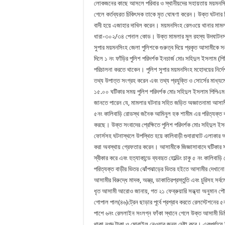
লোকজনের কাছে আসলে পরিবার ও স্থানীয়দের সহায়তায় ময়মনসি
গেলে কর্তব্যরত চিকিৎসক তাকে মৃত ঘোষণা করেন। উক্ত ঘটনার বিষয়
বাদী হয়ে এজাহার দাখিল করেন। ময়মনসিংহ রেলওয়ে থানার মাম
ধারা-৩০২/৩৪ পেনাল কোড। উক্ত মামলার মুল রহস্য উদঘাটনসহ
সুপার ময়মনসিংহ জেলা পুলিশকে গুরুত্ব দিয়ে প্রকৃত আসামীকে সন
দিলে ১ নং ফাঁড়ির পুলিশ পরিদর্শক ইনচার্জ মোঃ সহিদুল ইসলাম (
পরিচালনা করতে থাকেন। পুলিশ সুপার ময়মনসিংহ মহোদয়ের নির্দে
তথ্য উপাত্ত সংগ্রহ করেন এবং তথ্য প্রযুক্তি ও সোর্সের মাধ্যম
১৫.০০ ঘটিকার সময় পুলিশ পরিদর্শক মোঃ সহিদুল ইসলাম পিপিএম 
জানতে পারেন যে, মামলার ঘটনার সহিত জড়িত অজ্ঞাতনামা আসাম
৫নং কালিবাড়ি রোডস্থ জনৈক আমিনুল হক শামীম এর পরিত্যক্ত
করছে। উক্ত সংবাদের প্রেক্ষিতে পুলিশ পরিদর্শক মোঃ সহিদুল ই
ফোর্সসহ ঘটনাস্থলে উপস্থিত হয়ে কালিবাড়ী গুদারাঘাট এলাকার
করা অবস্থায় গ্রেফতার করেন। আসামীকে জিজ্ঞাসাবাদে ঘটিকার স
স্বীকার করে এবং হত্যাকান্ডে ব্যবহৃত হোল্ডিং চাকু ৫ নং কালিব
পরিত্যক্ত বাড়ীর ভিতর ঝোঁপঝাড়ের ভিতর হইতে আসামীর দেখানো
আসামীর বিরুদ্ধে মাদক, অস্ত্র, ডাকাতিরপ্রস্তুতি এবং চুরিসহ সর
ধৃত আসামী আরোও জানায়, গত ২১ ফেব্রুয়ারি সন্ধ্যা অনুমান পৌন
গোপাল পাল(৪৬)ট্রেন ছাড়ার পূর্বে প্রশ্রাব করতে রেলস্টেশনের ৫
পাশে ৬নং রেললাইন সংলগ্ন ফাঁকা স্থানে গেলে উক্ত আসামী ডিজি
থাকা নগদ টাকা ও মোবাইল নেওয়ার জন্য চেষ্টা করে। একপর্যায়ে 