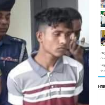
নেত্
A
শম্ভ
J
Find