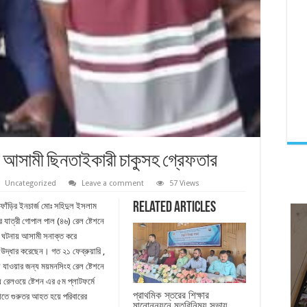
ের আসামী ছিনতাইকারী চাকুসহ গ্রেফতার
Uncategorized
Leave a comment
57 Views
Related Articles
 ফাঁড়ির ইনচার্জ মোঃ সহিদুল ইসলাম
র যাত্রী গোপাল পাল (৪৬) রেল ষ্টেশনে
ার ঘটনায় আসামী সনাক্ত করে
উদ্ধার করেছেন। গত ২১ ফেব্রুয়ারি ,
কা যাওয়ার জন্য ময়মনসিংহ রেল ষ্টেশনে
 রেলওয়ে ষ্টেশন এর ৫ম প্লাটফর্মে
প্রাথমিক স্তরের শিক্ষার
ঘাতে গুরুতর আহত হয়ে পরিবারের
মানোন্নয়নে মতবিনিময় সভায়