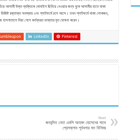
্যায়ে আসামী উক্ত ব্যক্তিকে মোবাইল ছিনিয়ে নেওয়ার জন্য বুকে আসামীর হাতে থাকা
রে। ডিজিষ্ট রক্তাক্ত অবস্থায় ৩নং প্লাটফর্মে চলে আসে। তখন প্লাটফর্মে থাকা লোকজন,
জ হাসপাতালে নিয়া গেলে কর্তব্যরত ডাক্তার মৃত ঘোষনা করেন।
tumbleupon
LinkedIn
Pinterest
Next
জননন্দিত নেতা এমপি আহমদ হোসেনের সাথে
প্রেসক্লাব পূর্বধলার মত বিনিময়