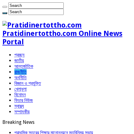
Pratidinertottho.com Online News
Portal
প্রচ্ছদ
জাতীয়
আন্তর্জাতিক
রাজনীতি
অর্থনীতি
বিজ্ঞান ও প্রযুক্তি
খেলাধূলা
বিনোদন
ফিচার নিউজ
স্বাস্থ্য
সম্পাদকীয়
Breaking News
প্রাথমিক স্তরের শিক্ষার মানোন্নয়নে মতবিনিময় সভায়