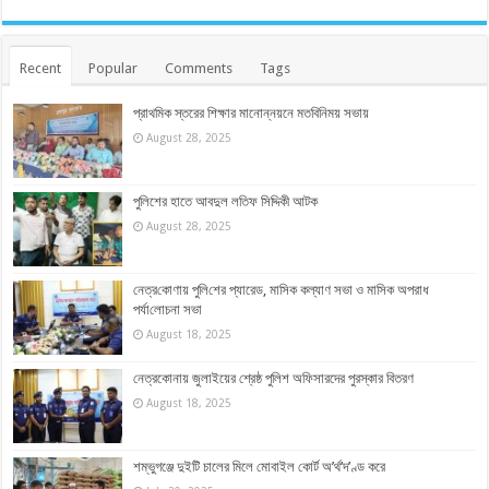
Recent
Popular
Comments
Tags
প্রাথমিক স্তরের শিক্ষার মানোন্নয়নে মতবিনিময় সভায়
August 28, 2025
পুলিশের হাতে আবদুল লতিফ সিদ্দিকী আটক
August 28, 2025
নেত্র‌কোণায় পু‌লি‌শের প্যারেড, মাসিক কল্যাণ সভা ও মাসিক অপরাধ
পর্যা‌লোচনা সভা
August 18, 2025
নেত্রকোনায় জুলাইয়ের শ্রেষ্ঠ পুলিশ অফিসারদের পুরস্কার বিতরণ
August 18, 2025
শম্ভুগঞ্জে দুইটি চালের মিলে মোবাইল কোর্ট অ’র্থ’দ’ণ্ড করে