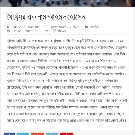
ধৈর্য্যের এক নাম আহমদ হোসেন
Sak Shadi Masum
November 26, 2023
রাজনীতি
Leave a comment
158 Views
পূর্বধলা প্রতিনিধি : নেত্রকোনা জেলার পূর্বধলা থানাধীন বিশকাকুনী ইউনিয়নের আহমদ হোসেন যেন
আওয়ামীলীগ রাজনৈতির এক উজ্জল নক্ষত্র তিনি তৃণমুল থেকে উঠে আসা এক রাজনিতিবিদ, ছাত্রলীগ
থেকে হাটি হাটি পা পা করে বঙ্গবন্ধুর কন্যা জননেত্রী শেখ হাসিনার আস্তাবাজন হয়েছেন এবং তিনি
বার বার বাংলাদেশ আওয়ামীলীগের সাংগঠনিক- ১ পদ লাভ করেন। এর পর একাধিক বার ১৬১
নেত্রকোনা, পূর্বধলা -৫ আসনে মনোনয়ন প্রত্যাশী ছিলেন এর পর যখন তিনি মনোনয়ন দল থেকে
পান নি তখন ও তিনি হাল ছাড়েননি এজন্য আহমদ হোসেনকে বলা হয় রাজনৈতিক অংগনে ধৈর্য্যের
প্রতিক, নির্বাচনি এলাকায় এসে কর্মী সমাবেশে সহ বিভিন্ন ধর্মীয় অনুষ্ঠান উৎসবে গণসংযোগ
চালিয়েছেন, তিনি বলেন হয়ত কোনদিন আমার প্রাণপ্রিয় নেত্রী জননেত্রী শেখ হাসিনা আমাকে
মনোনয়ন দিয়ে এলাকার উন্নয়নে আমাকে শরীক করবেন, তিনি আরো বলেন আমি এম পি না হয়ে ও
আমি কোন অংশে উন্নয়ন কর্ম কান্ড কম করি নাই। আমার সাধ্যমত কাজ করিছি আজ যখন ঘোষণা
হল দল থেকে বাংলাদেশ আাওয়ামীলীগের সাংগঠনিক সম্পাদক আহমদ হোসেন নৌকা মনোনয়ন
পেয়েছেন এলাকার জনগনের মাঝে আনন্দ বন্যা বয়ে যাচ্ছে , পূর্বধলার প্রধান প্রধান রাস্তায় আনন্দ
মিছিল বেড় করে এলাকার জনগন মিছিলের ধ্বনি ছিল, কেন্দ্র থেকে খবর এল আহমদ ভাই নৌকা পেল।