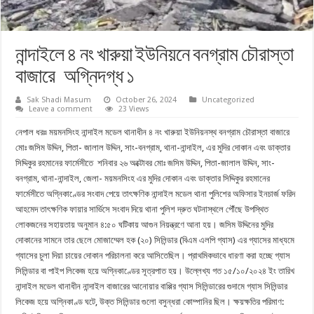
নান্দাইলে ৪ নং খারুয়া ইউনিয়নে বনগ্রাম চৌরাস্তা
বাজারে অগ্নিদগ্ধ ১
Sak Shadi Masum
October 26, 2024
Uncategorized
Leave a comment
23 Views
নেপাল ধরঃ৷ ময়মনসিংহ নান্দাইল মডেল থানাধীন ৪ নং খারুয়া ইউনিয়নস্থ বনগ্রাম চৌরাস্তা বাজারে
মোঃ জসিম উদ্দিন, পিতা- জালাল উদ্দিন, সাং-বনগ্রাম, থানা-নান্দাইল, এর মুদির দোকান এবং ডাক্তার
সিদ্দিকুর রহমানের ফার্মেসীতে শনিবার ২৬ অক্টোবর মোঃ জসিম উদ্দিন, পিতা-জালাল উদ্দিন, সাং-
বনগ্রাম, থানা-নান্দাইল, জেলা- ময়মনসিংহ এর মুদির দোকান এবং ডাক্তার সিদ্দিকুর রহমানের
ফার্মেসীতে অগ্নিকাণ্ডের সংবাদ পেয়ে তাৎক্ষণিক নান্দাইল মডেল থানা পুলিশের অফিসার ইনচার্জ ফরিদ
আহমেদ তাৎক্ষণিক ফায়ার সার্ভিসে সংবাদ দিয়ে থানা পুলিশ দ্রুত ঘটনাস্থলে পৌঁছে উপস্থিত
লোকজনের সহায়তায় অনুমান ৪:৫০ ঘটিকায় আগুন নিয়ন্ত্রণে আনা হয়। জসিম উদ্দিনের মুদির
দোকানের সামনে তার ছেলে মোজাম্মেল হক (২০) সিলিন্ডার (বিএম এলপি গ্যাস) এর গ্যাসের মাধ্যমে
গ্যাসের চুলা দিয়া চায়ের দোকান পরিচালনা করে আসিতেছিল। প্রাথমিকভাবে ধারণা করা হচ্ছে গ্যাস
সিলিন্ডার বা পাইপ লিকেজ হয়ে অগ্নিকাণ্ডের সূত্রপাত হয়। উল্লেখ্য গত ১৫/১০/২০২৪ ইং তারিখ
নান্দাইল মডেল থানাধীন নান্দাইল বাজারের আনোয়ার বাপ্পির গ্যাস সিলিন্ডারের গুদামে গ্যাস সিলিন্ডার
লিকেজ হয়ে অগ্নিকাণ্ড ঘটে, উক্ত সিলিন্ডার গুলো বসুন্ধরা কোম্পানির ছিল। ক্ষয়ক্ষতির পরিমাণ: