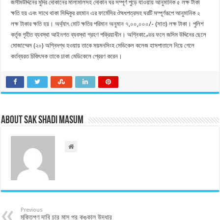
জসীমউদ্দিনের মুদির দোকানের মালামালসহ দোকান ঘর সম্পূর্ণ পুড়ে যাওয়ায় আনুমানিক ৫ লক্ষ টাকা
ক্ষতি হয় এবং সাথে থাকা সিদ্দিকুর রহমান এর ফার্মেসির ঔষধপত্রসহ ঘরটি সম্পূর্ণরূপে আনুমানিক ২
লক্ষ টাকার ক্ষতি হয়। অর্থ্যাৎ মোট ক্ষতির পরিমান অনুমান ৭,০০,০০০/- (সাত) লক্ষ টাকা। পুলিশ
কর্তৃক গৃহীত ব্যবস্থা আইনগত ব্যবস্থা গ্রহণ পক্রিয়াধীন। অগ্নিকাণ্ডের ফলে জসিম উদ্দিনের ছেলে
মোজাম্মেল (২০) অগ্নিদগ্ধ হওয়ায় তাকে ময়মনসিংহ মেডিকেল কলেজ হাসপাতালে নিয়ে গেলে
কর্তব্যরত চিকিৎসক তাকে ঢাকা মেডিকেলে প্রেরণ করেন।
About Sak Shadi Masum
Previous
মুক্তিপণ দাবি চার মাস পর কঙ্কাল উদ্ধার