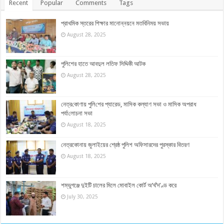
Recent
Popular
Comments
Tags
প্রাথমিক স্তরের শিক্ষার মানোন্নয়নে মতবিনিময় সভায়
August 28, 2025
পুলিশের হাতে আবদুল লতিফ সিদ্দিকী আটক
August 28, 2025
নেত্র‌কোণায় পু‌লি‌শের প্যারেড, মাসিক কল্যাণ সভা ও মাসিক অপরাধ
পর্যা‌লোচনা সভা
August 18, 2025
নেত্রকোনায় জুলাইয়ের শ্রেষ্ঠ পুলিশ অফিসারদের পুরস্কার বিতরণ
August 18, 2025
শম্ভুগঞ্জে দুইটি চালের মিলে মোবাইল কোর্ট অ’র্থ’দ’ণ্ড করে
July 30, 2025