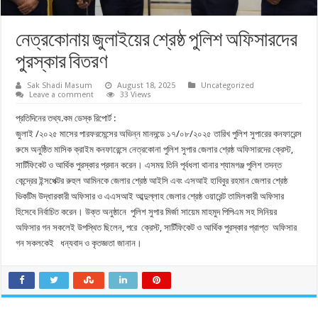
নেত্রকোনায় জুলাইয়ের শ্রেষ্ঠ পুলিশ অফিসারদের
পুরস্কার বিতরণ
Sak Shadi Masum
August 18, 2025
Uncategorized
Leave a comment
33 Views
প্রতিদিনের তথ্য.কম ডেস্ক রিপোর্ট :
জুলাই /২০২৫ মাসের পারফরমেন্সের অভিন্ন মানদন্ডে ১৭/০৮/২০২৫ তারিখ পুলিশ সুপারের কনফারেন্স
রুমে অনুষ্ঠিত মাসিক ক্রাইম কনফারেন্সে নেত্রকোনা পুলিশ সুপার জেলার শ্রেষ্ঠ অফিসারদের ক্রেস্ট,
সার্টিফিকেট ও আর্থিক পুরস্কার প্রদান করেন। এসময় তিনি পূর্বধলা থানার শ্যামগঞ্জ পুলিশ তদন্ত
কেন্দ্রের ইন্সপেক্টর রুহুল আমিনকে জেলার শ্রেষ্ঠ আইসি এবং এসআই হাবিবুর রহমান জেলার শ্রেষ্ঠ
ভিকটিম উদ্ধারকারী অফিসার ও এএসআই আব্দুল্লাহ জেলার শ্রেষ্ঠ ওয়ারেন্ট তামিলকারী অফিসার
হিসেবে নির্বাচিত করেন। উক্ত অনুষ্ঠানে পুলিশ সুপার মির্জা সায়েম মাহমুদ পিপিএম সহ সিনিয়র
অফিসার গন সকলেই উপস্থিত ছিলেন, পরে ক্রেস্ট, সার্টিফিকেট ও আর্থিক পুরস্কার প্রাপ্ত অফিসার
গন সকলকেই ধন্যবাদ ও কৃতজ্ঞতা জানান।