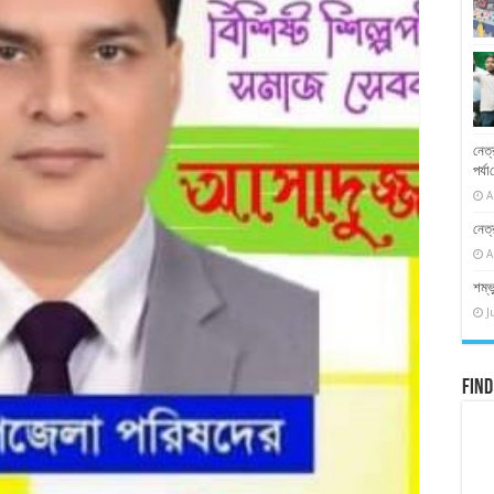
নেত্
পর্য
A
নেত্
A
শম্ভ
J
Find