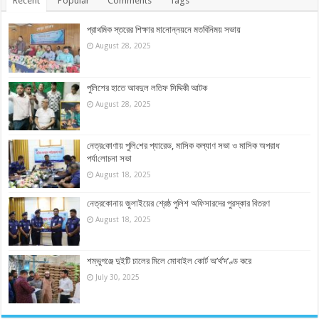
Recent
Popular
Comments
Tags
প্রাথমিক স্তরের শিক্ষার মানোন্নয়নে মতবিনিময় সভায়
August 28, 2025
পুলিশের হাতে আবদুল লতিফ সিদ্দিকী আটক
August 28, 2025
নেত্র‌কোণায় পু‌লি‌শের প্যারেড, মাসিক কল্যাণ সভা ও মাসিক অপরাধ
পর্যা‌লোচনা সভা
August 18, 2025
নেত্রকোনায় জুলাইয়ের শ্রেষ্ঠ পুলিশ অফিসারদের পুরস্কার বিতরণ
August 18, 2025
শম্ভুগঞ্জে দুইটি চালের মিলে মোবাইল কোর্ট অ’র্থ’দ’ণ্ড করে
July 30, 2025