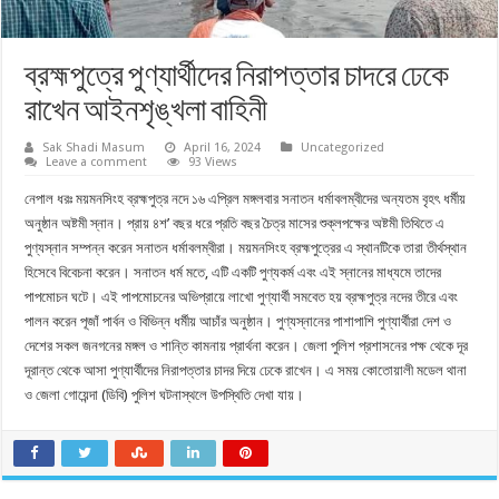
ব্রহ্মপুত্রে পুণ্যার্থীদের নিরাপত্তার চাদরে ঢেকে
রাখেন আইনশৃঙ্খলা বাহিনী
Sak Shadi Masum
April 16, 2024
Uncategorized
Leave a comment
93 Views
নেপাল ধরঃ ময়মনসিংহ ব্রহ্মপুত্র নদে ১৬ এপ্রিল মঙ্গলবার সনাতন ধর্মাবলম্বীদের অন্যতম বৃহৎ ধর্মীয়
অনুষ্ঠান অষ্টমী স্নান। প্রায় ৪শ’ বছর ধরে প্রতি বছর চৈত্র মাসের শুক্লপক্ষের অষ্টমী তিথিতে এ
পুণ্যস্নান সম্পন্ন করেন সনাতন ধর্মাবলম্বীরা। ময়মনসিংহ ব্রহ্মপুত্রের এ স্থানটিকে তারা তীর্থস্থান
হিসেবে বিবেচনা করেন। সনাতন ধর্ম মতে, এটি একটি পুণ্যকর্ম এবং এই স্নানের মাধ্যমে তাদের
পাপমোচন ঘটে। এই পাপমোচনের অভিপ্রায়ে লাখো পুণ্যার্থী সমবেত হয় ব্রহ্মপুত্র নদের তীরে এবং
পালন করেন পূজাঁ পার্বন ও বিভিন্ন ধর্মীয় আচাঁর অনুষ্ঠান। পুণ্যস্নানের পাশাপাশি পুণ্যার্থীরা দেশ ও
দেশের সকল জনগনের মঙ্গল ও শান্তি কামনায় প্রার্থনা করেন। জেলা পুলিশ প্রশাসনের পক্ষ থেকে দূর
দূরান্ত থেকে আসা পুণ্যার্থীদের নিরাপত্তার চাদর দিয়ে ঢেকে রাখেন। এ সময় কোতোয়ালী মডেল থানা
ও জেলা গোয়েন্দা (ডিবি) পুলিশ ঘটনাস্থলে উপস্থিতি দেখা যায়।