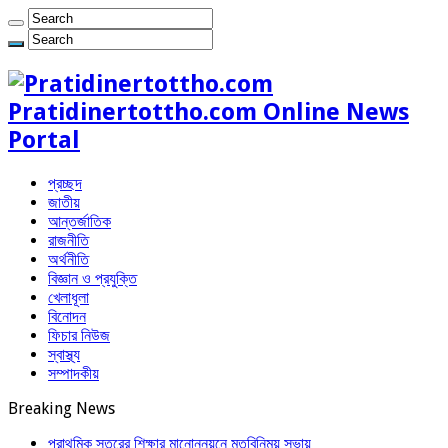
Pratidinertottho.com Online News
Portal
প্রচ্ছদ
জাতীয়
আন্তর্জাতিক
রাজনীতি
অর্থনীতি
বিজ্ঞান ও প্রযুক্তি
খেলাধূলা
বিনোদন
ফিচার নিউজ
স্বাস্থ্য
সম্পাদকীয়
Breaking News
প্রাথমিক স্তরের শিক্ষার মানোন্নয়নে মতবিনিময় সভায়