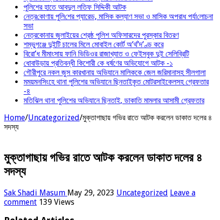
পুলিশের হাতে আবদুল লতিফ সিদ্দিকী আটক
নেত্র‌কোণায় পু‌লি‌শের প্যারেড, মাসিক কল্যাণ সভা ও মাসিক অপরাধ পর্যা‌লোচনা
সভা
নেত্রকোনায় জুলাইয়ের শ্রেষ্ঠ পুলিশ অফিসারদের পুরস্কার বিতরণ
শম্ভুগঞ্জে দুইটি চালের মিলে মোবাইল কোর্ট অ’র্থ’দ’ণ্ড করে
বিরো’ধ মীমাংসায় ফানি ভিডিওর রাজাখ্যাত ও ফেইসবুক দুই সেলিব্রিটি
ধোবাউড়ায় প্রতিবন্ধী কিশোরী কে ধর্ষণের অভিযোগে আটক -১
গৌরীপুরে নকল জুস কারখানায় অভিযানে মালিককে জেল জরিমানাসহ সীলগালা
মময়মনসিংহে থানা পুলিশের অভিযানে ছিনতাইকৃত মোটরসাইকেলসহ গ্রেফতার
-৪
মতিঝিল থানা পুলিশের অভিযানে ছিনতাই, ডাকাতি মামলার আসামী গ্রেফতার
Home
/
Uncategorized
/
মুক্তাগাছায় গভির রাতে আটক করলেন ডাকাত দলের ৪
সদস্য
মুক্তাগাছায় গভির রাতে আটক করলেন ডাকাত দলের ৪
সদস্য
Sak Shadi Masum
May 29, 2023
Uncategorized
Leave a
comment
139 Views