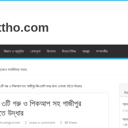
বিজ্ঞান ও প্রযুক্তি
খেলাধূলা
বিনোদন
ফিচার নিউজ
স্বাস্থ্য
সম্পাদকীয়
োন্নয়নে মতবিনিময় সভায়
িদ্দিকী আটক
 ৩টি গরু ও পিকআপ সহ গাজীপুর জিএমপি সদর থানা এলাকা হইতে উদ্ধার
েড, মাসিক কল্যাণ সভা ও মাসিক অপরাধ পর্যা‌লোচনা সভা
Re
 পুলিশ অফিসারদের পুরস্কার বিতরণ
য়া ৩টি গরু ও পিকআপ সহ গাজীপুর
প্রা
মোবাইল কোর্ট অ’র্থ’দ’ণ্ড করে
ে উদ্ধার
A
 রাজাখ্যাত ও ফেইসবুক দুই সেলিব্রিটি
ময়মন
ncategorized
Leave a comment
88 Views
ী কে ধর্ষণের অভিযোগে আটক -১
-২৫