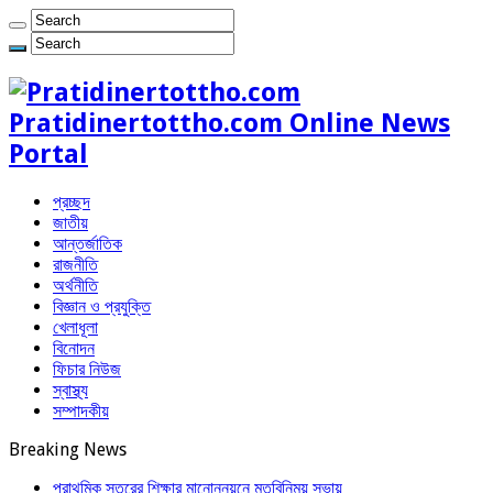
Pratidinertottho.com Online News
Portal
প্রচ্ছদ
জাতীয়
আন্তর্জাতিক
রাজনীতি
অর্থনীতি
বিজ্ঞান ও প্রযুক্তি
খেলাধূলা
বিনোদন
ফিচার নিউজ
স্বাস্থ্য
সম্পাদকীয়
Breaking News
প্রাথমিক স্তরের শিক্ষার মানোন্নয়নে মতবিনিময় সভায়