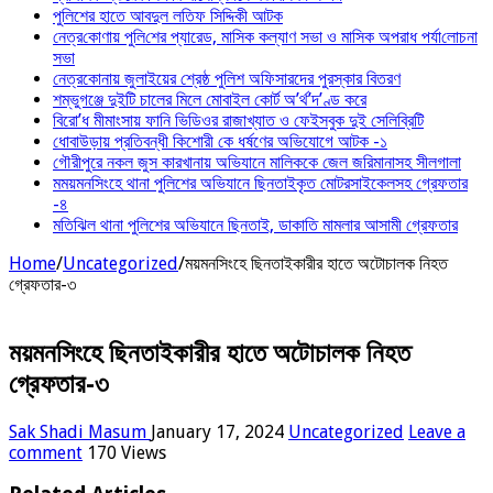
পুলিশের হাতে আবদুল লতিফ সিদ্দিকী আটক
নেত্র‌কোণায় পু‌লি‌শের প্যারেড, মাসিক কল্যাণ সভা ও মাসিক অপরাধ পর্যা‌লোচনা
সভা
নেত্রকোনায় জুলাইয়ের শ্রেষ্ঠ পুলিশ অফিসারদের পুরস্কার বিতরণ
শম্ভুগঞ্জে দুইটি চালের মিলে মোবাইল কোর্ট অ’র্থ’দ’ণ্ড করে
বিরো’ধ মীমাংসায় ফানি ভিডিওর রাজাখ্যাত ও ফেইসবুক দুই সেলিব্রিটি
ধোবাউড়ায় প্রতিবন্ধী কিশোরী কে ধর্ষণের অভিযোগে আটক -১
গৌরীপুরে নকল জুস কারখানায় অভিযানে মালিককে জেল জরিমানাসহ সীলগালা
মময়মনসিংহে থানা পুলিশের অভিযানে ছিনতাইকৃত মোটরসাইকেলসহ গ্রেফতার
-৪
মতিঝিল থানা পুলিশের অভিযানে ছিনতাই, ডাকাতি মামলার আসামী গ্রেফতার
Home
/
Uncategorized
/
ময়মনসিংহে ছিনতাইকারীর হাতে অটোচালক নিহত
গ্রেফতার-৩
ময়মনসিংহে ছিনতাইকারীর হাতে অটোচালক নিহত
গ্রেফতার-৩
Sak Shadi Masum
January 17, 2024
Uncategorized
Leave a
comment
170 Views