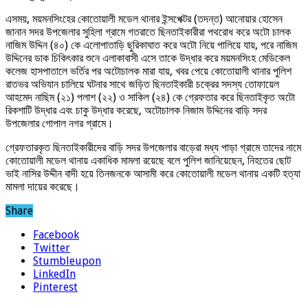
এসময়, ময়মনসিংহের কোতোয়ালী মডেল থানার ইন্সপেক্টর (তদন্ত) আনোয়ার হোসেন
জানান সদর উপজেলার সুহিলা গ্রামে গতরাতে ছিনতাইকারীরা পথরোধ করে অটো চালক
নাজিম উদ্দিন (৪০) কে এলোপাতাড়ি ছুরিকাঘাত করে অটো নিয়ে পালিয়ে যায়, পরে নাজিম
উদ্দিনের ডাক চিকিৎকার শুনে এলাকাবাসী এসে তাকে উদ্ধার করে ময়মনসিংহ মেডিকেল
কলেজ হাসপাতালে ভর্তির পর অটোচালক মারা যায়, খবর পেয়ে কোতোয়ালী থানার পুলিশ
রাতভর অভিযান চালিয়ে ঘটনার সাথে জড়িত ছিনতাইকারী চক্রের সদস্য তোফায়েল
আহমেদ নাছিম (২১) পলাশ (২২) ও সাকিল (২৪) কে গ্রেফতার করে ছিনতাইকৃত অটো
রিকশাটি উদ্ধার এবং চাকু উদ্ধার করেছে, অটোচালক নিজাম উদ্দিনের বাড়ি সদর
উপজেলার গোপাল নগর গ্রামে।
গ্রেফতারকৃত ছিনতাইকারীদের বাড়ি সদর উপজেলার বাড়েরা মধ্য পাড়া গ্রামে তাদের নামে
কোতোয়ালী মডেল থানায় একাধিক মামলা রয়েছে বলে পুলিশ জানিয়েছেন, নিহতের ছোট
ভাই নাসির উদ্দীন বাদী হয়ে তিনজনকে আসামী করে কোতোয়ালী মডেল থানায় একটি হত্যা
মামলা দায়ের করেছে।
Share
Facebook
Twitter
Stumbleupon
LinkedIn
Pinterest