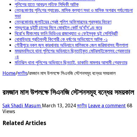
পুলিশের হাতে আবদুল লতিফ সিদ্দিকী আটক
নেত্র‌কোণায় পু‌লি‌শের প্যারেড, মাসিক কল্যাণ সভা ও মাসিক অপরাধ পর্যা‌লোচনা
সভা
নেত্রকোনায় জুলাইয়ের শ্রেষ্ঠ পুলিশ অফিসারদের পুরস্কার বিতরণ
শম্ভুগঞ্জে দুইটি চালের মিলে মোবাইল কোর্ট অ’র্থ’দ’ণ্ড করে
বিরো’ধ মীমাংসায় ফানি ভিডিওর রাজাখ্যাত ও ফেইসবুক দুই সেলিব্রিটি
ধোবাউড়ায় প্রতিবন্ধী কিশোরী কে ধর্ষণের অভিযোগে আটক -১
গৌরীপুরে নকল জুস কারখানায় অভিযানে মালিককে জেল জরিমানাসহ সীলগালা
মময়মনসিংহে থানা পুলিশের অভিযানে ছিনতাইকৃত মোটরসাইকেলসহ গ্রেফতার
-৪
মতিঝিল থানা পুলিশের অভিযানে ছিনতাই, ডাকাতি মামলার আসামী গ্রেফতার
Home
/
জাতীয়
/
রমজান মাস উপলক্ষে সিএনজি স্টেশনসমূহ বন্ধের সময়কাল
রমজান মাস উপলক্ষে সিএনজি স্টেশনসমূহ বন্ধের সময়কাল
Sak Shadi Masum
March 13, 2024
জাতীয়
Leave a comment
68
Views
Related Articles