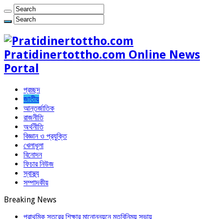
Pratidinertottho.com Online News
Portal
প্রচ্ছদ
জাতীয়
আন্তর্জাতিক
রাজনীতি
অর্থনীতি
বিজ্ঞান ও প্রযুক্তি
খেলাধূলা
বিনোদন
ফিচার নিউজ
স্বাস্থ্য
সম্পাদকীয়
Breaking News
প্রাথমিক স্তরের শিক্ষার মানোন্নয়নে মতবিনিময় সভায়