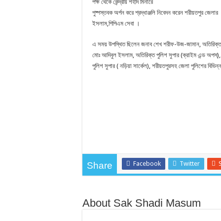
পক্ষ থেকে কেন্দ্রীয় শহীদ মিনারে
গৌরীপুরে নকল জুস কারখানায়
পুষ্পস্তবক অর্পন করে শ্রদ্ধাঞ্জলি নিবেদন করেন শরীয়তপুর জেল
ইসলাম,পিপিএম সেবা ।
মময়মনসিংহে থানা পুলিশের 
মতিঝিল থানা পুলিশের অভিযা
এ সময় উপস্থিত ছিলেন জনাব শেখ শরীফ-উজ-জামান, অতিরিক্ত পু
মোঃ আদিবুল ইসলাম, অতিরিক্ত পুলিশ সুপার (ক্রাইম এন্ড অপস্
পুলিশ সুপার ( নড়িয়া সার্কেল), শরীয়তপুরসহ জেলা পুলিশের বিভিন্ন পর
Facebook
Twitter
Share
About Sak Shadi Masum