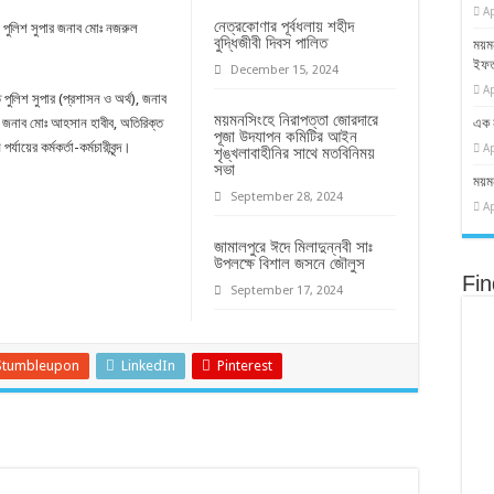
Ap
 অভিযানে মালিককে জেল জরিমানাসহ সীলগালা
নেত্রকোণার পূর্বধলায় শহীদ
ার পুলিশ সুপার জনাব মোঃ নজরুল
বুদ্ধিজীবী দিবস পালিত
ময়মন
অভিযানে ছিনতাইকৃত মোটরসাইকেলসহ গ্রেফতার -৪
ইফত
December 15, 2024
Ap
নে ছিনতাই, ডাকাতি মামলার আসামী গ্রেফতার
লিশ সুপার (প্রশাসন ও অর্থ), জনাব
ময়মনসিংহে নিরাপত্তা জোরদারে
), জনাব মোঃ আহসান হাবীব, অতিরিক্ত
এক 
পূজা উদযাপন কমিটির আইন
্যায়ের কর্মকর্তা-কর্মচারীবৃন্দ।
Ap
শৃঙ্খলাবাহীনির সাথে মতবিনিময়
সভা
ময়মন
September 28, 2024
Ap
জামালপুরে ঈদে মিলাদুন্নবী সাঃ
উপলক্ষে বিশাল জসনে জৌলুস
Fi
September 17, 2024
Stumbleupon
LinkedIn
Pinterest