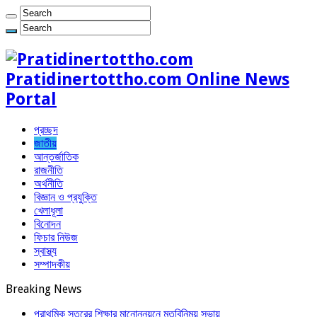
Pratidinertottho.com Online News
Portal
প্রচ্ছদ
জাতীয়
আন্তর্জাতিক
রাজনীতি
অর্থনীতি
বিজ্ঞান ও প্রযুক্তি
খেলাধূলা
বিনোদন
ফিচার নিউজ
স্বাস্থ্য
সম্পাদকীয়
Breaking News
প্রাথমিক স্তরের শিক্ষার মানোন্নয়নে মতবিনিময় সভায়