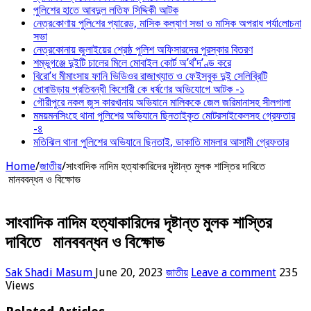
পুলিশের হাতে আবদুল লতিফ সিদ্দিকী আটক
নেত্র‌কোণায় পু‌লি‌শের প্যারেড, মাসিক কল্যাণ সভা ও মাসিক অপরাধ পর্যা‌লোচনা
সভা
নেত্রকোনায় জুলাইয়ের শ্রেষ্ঠ পুলিশ অফিসারদের পুরস্কার বিতরণ
শম্ভুগঞ্জে দুইটি চালের মিলে মোবাইল কোর্ট অ’র্থ’দ’ণ্ড করে
বিরো’ধ মীমাংসায় ফানি ভিডিওর রাজাখ্যাত ও ফেইসবুক দুই সেলিব্রিটি
ধোবাউড়ায় প্রতিবন্ধী কিশোরী কে ধর্ষণের অভিযোগে আটক -১
গৌরীপুরে নকল জুস কারখানায় অভিযানে মালিককে জেল জরিমানাসহ সীলগালা
মময়মনসিংহে থানা পুলিশের অভিযানে ছিনতাইকৃত মোটরসাইকেলসহ গ্রেফতার
-৪
মতিঝিল থানা পুলিশের অভিযানে ছিনতাই, ডাকাতি মামলার আসামী গ্রেফতার
Home
/
জাতীয়
/
সাংবাদিক নাদিম হত্যাকারিদের দৃষ্টান্ত মুলক শাস্তির দাবিতে
মানববন্ধন ও বিক্ষোভ
সাংবাদিক নাদিম হত্যাকারিদের দৃষ্টান্ত মুলক শাস্তির
দাবিতে মানববন্ধন ও বিক্ষোভ
Sak Shadi Masum
June 20, 2023
জাতীয়
Leave a comment
235
Views