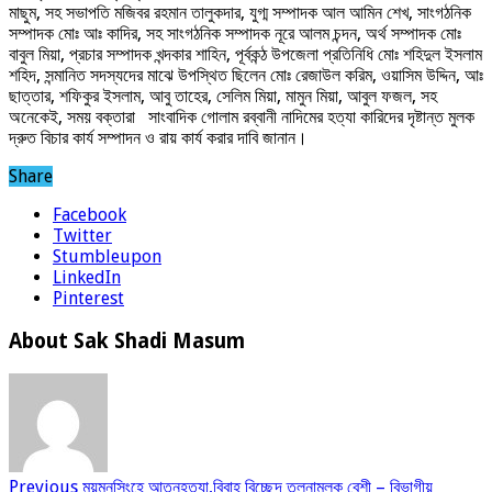
মাছুম, সহ সভাপতি মজিবর রহমান তালুকদার, যুগ্ম সম্পাদক আল আমিন শেখ, সাংগঠনিক
সম্পাদক মোঃ আঃ কাদির, সহ সাংগঠনিক সম্পাদক নূরে আলম চন্দন, অর্থ সম্পাদক মোঃ
বাবুল মিয়া, প্রচার সম্পাদক খন্দকার শাহিন, পূর্বকন্ঠ উপজেলা প্রতিনিধি মোঃ শহিদুল ইসলাম
শহিদ, সন্মানিত সদস্যদের মাঝে উপস্থিত ছিলেন মোঃ রেজাউল করিম, ওয়াসিম উদ্দিন, আঃ
ছাত্তার, শফিকুর ইসলাম, আবু তাহের, সেলিম মিয়া, মামুন মিয়া, আবুল ফজল, সহ
অনেকেই, সময় বক্তারা সাংবাদিক গোলাম রব্বানী নাদিমের হত্যা কারিদের দৃষ্টান্ত মুলক
দ্রুত বিচার কার্য সম্পাদন ও রায় কার্য করার দাবি জানান।
Share
Facebook
Twitter
Stumbleupon
LinkedIn
Pinterest
About Sak Shadi Masum
Previous
ময়মনসিংহে আত্নহত্যা,বিবাহ বিচ্ছেদ তুলনামূলক বেশী – বিভাগীয়